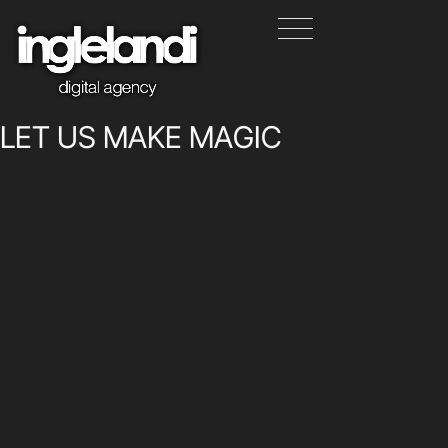
L
E
T
U
S
M
A
K
E
M
A
G
I
C