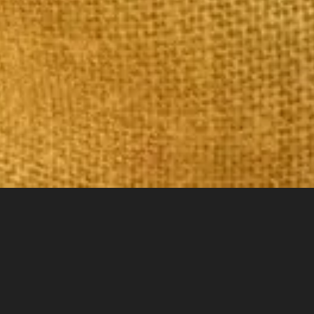
Γίνε μοντέλο στην
Inglelandi!
Γίνε μοντέλο με το project
της
Inglelandi
Digital Agency
στα Χανιά! Έλα να
φτιάξουμε μαζί την